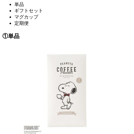
単品
ギフトセット
マグカップ
定期便
①単品