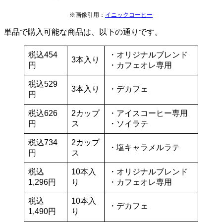
※画像引用：
イニックコーヒー
単品で購入可能な商品は、以下の通りです。
税込454
・オリジナルブレンド
3本入り
円
・カフェオレ専用
税込529
3本入り
・デカフェ
円
税込626
2カップ
・アイスコーヒー専用
円
ス
・ソイラテ
税込734
2カップ
・塩キャラメルラテ
円
ス
税込
10本入
・オリジナルブレンド
1,296円
り
・カフェオレ専用
税込
10本入
・デカフェ
1,490円
り