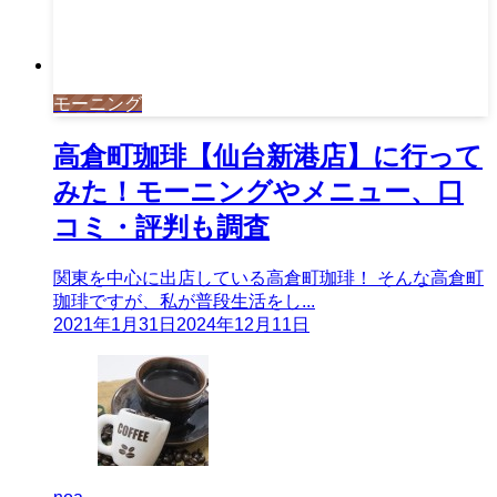
モーニング
高倉町珈琲【仙台新港店】に行って
みた！モーニングやメニュー、口
コミ・評判も調査
関東を中心に出店している高倉町珈琲！ そんな高倉町
珈琲ですが、私が普段生活をし...
2021年1月31日
2024年12月11日